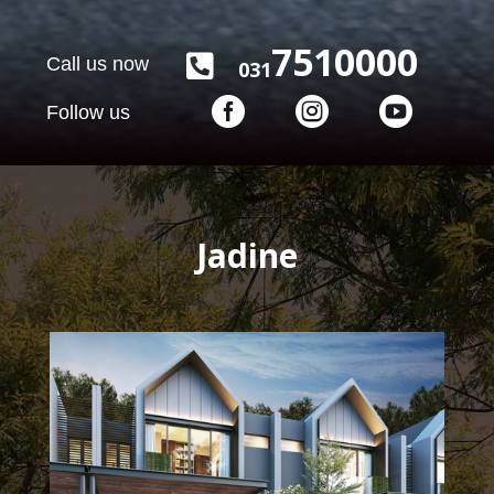
7510000

Call us now
031



Follow us
Jadine